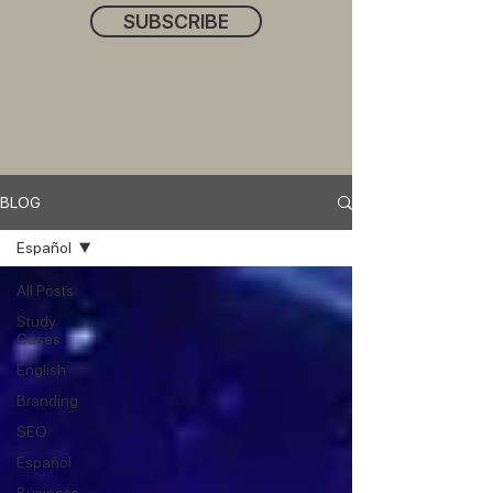
SUBSCRIBE
BLOG
Español
All Posts
Study
Cases
English
Branding
SEO
Español