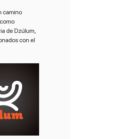
un camino 
í como 
ria de Dzúlum, 
onados con el 