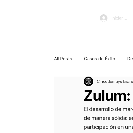
Iniciar ses
All Posts
Casos de Éxito
De
Cincodemayo Bran
Zulum:
El desarrollo de ma
de manera sólida: e
participación en un