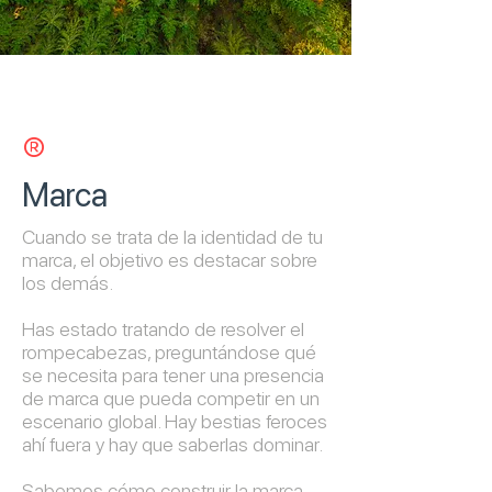
®
Marca
Cuando se trata de la identidad de tu
marca, el objetivo es destacar sobre
los demás.
Has estado tratando de resolver el
rompecabezas, preguntándose qué
se necesita para tener una presencia
de marca que pueda competir en un
escenario global. Hay bestias feroces
ahí fuera y hay que saberlas dominar.
Sabemos cómo construir la marca