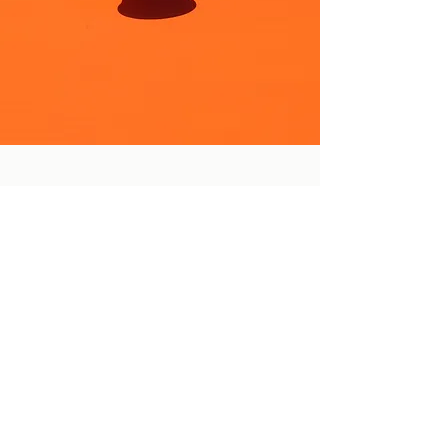

Diseño gráfico
El diseño gráfico viene en una amplia
variedad de formatos. No importa
cuál: podemos hacerlos todos.
Diseño de logo
Informes anuales
Diseño de envases
Diseño editorial y de libros
Creación de Master Layout para
presentaciones