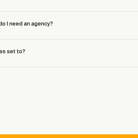
nce can benefit from SEO. We work with e-commerce stores, B2B c
ve their search engine visibility and attract potential customers org
do I need an agency?
c SEO strategies, advanced SEO requires technical knowledge, spe
king with Cincodemayo ensures you have a team of experts dedicate
es set to?
et professional help.
lars currency.