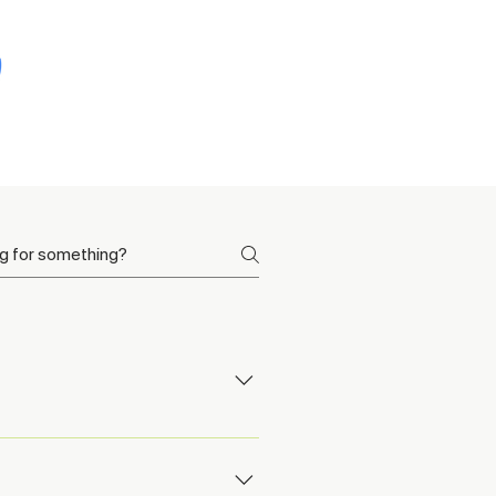
fecting your rankings. At
g any strategy. This audit is