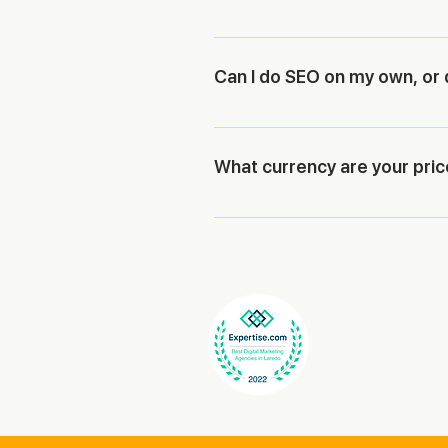
Any business with an online prese
international corporations to impro
Can I do SEO on my own, or 
While you can implement some basi
approach to get real results. Wor
What currency are your pric
brand. So it is advisable that you g
Our prices are expressed in US dol