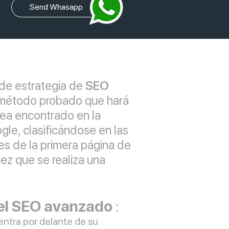
Send Whasapp
de estrategia de
SEO
é es
 método probado que hará
sea encontrado en la
ado
le, clasificándose en las
es de la primera página de
EO?
ez que se realiza una
el SEO avanzado
:
entra por delante de su