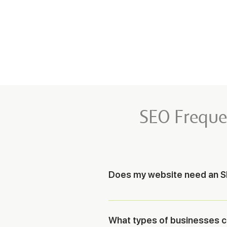
SEO Freque
Does my website need an SE
Yes, an SEO audit is essential to 
Cincodemayo, we conduct in-depth 
What types of businesses c
included in your plan.