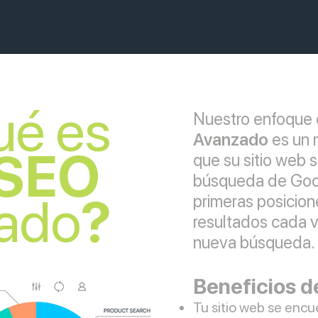
ué es
Nuestro
enfoque 
Qu
Avanzado
es un
SEO
que su sitio web 
avanz
búsqueda de Goog
ado
?
primeras posicion
S
resultados cada v
nueva búsqueda.
Beneficios d
Tu sitio web se encu