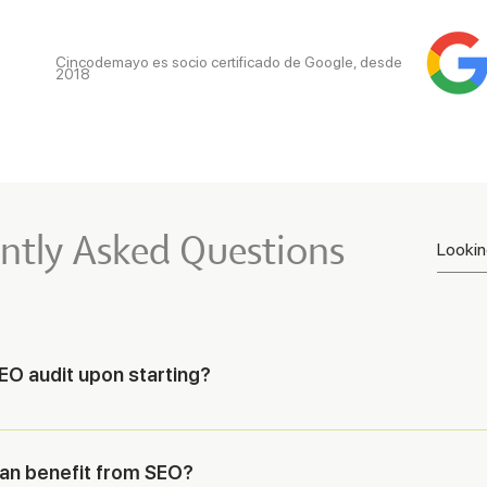
Cincodemayo es socio certificado de Google, desde
2018
ntly Asked Questions
O audit upon starting?
identify improvement opportunities and detect issues that may be af
audits to optimize your website’s performance before implementin
an benefit from SEO?