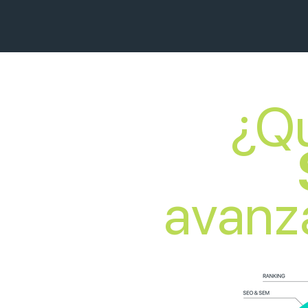
¿Q
avanz