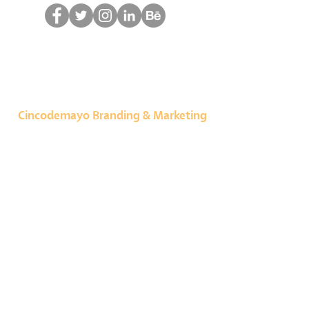
Cincodemayo Branding & Marketing
Consultoría en tiempos digitales
1211 San Dario Ave
Suite 660​
Laredo, Texas
USA | 78040
T: 737-336-5309
Agencia de marketing digital
© 2023 por Cincodemayo Branding &
Marketing |
Suscribir