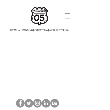
PREMIUM BRANDING | ESTRATEGIA | MERCADOTECNIA
Test Storefront
Store
/
Test Storefront
VSC-LP
$1,495.00
Display prices in:
USD
Síguenos!, después preguntas